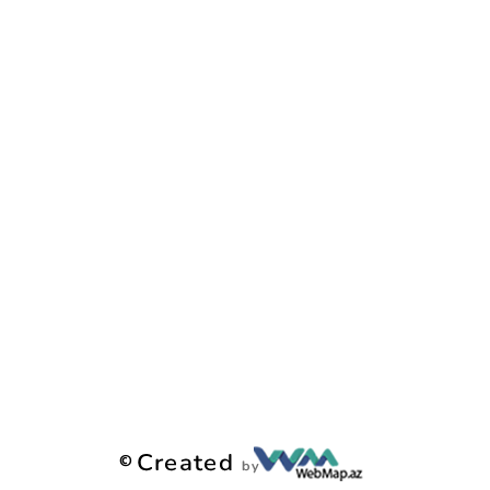
Xidmətlər
Sertifikatlar
Suallar
İmtahanlar
Nəticələr
Kitablar və nəşrlər
Əlaqə
©