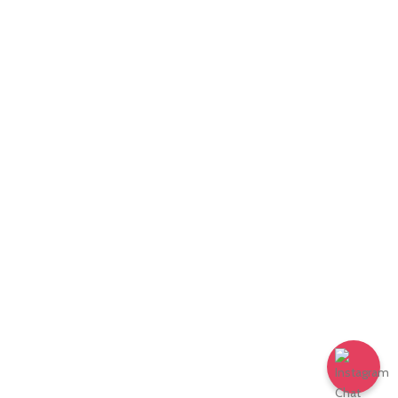
V-VI-VII siniflər üçün
təkmilləşdirmə kursları
Xarici dillər
Kompüter və İT proqramlaşdırma