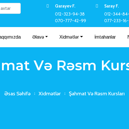
Qarayev F.
Saray F.
012-323-94-38
012-344-84
070-777-42-99
077-233-16
aqqımızda
Əlavə
Xidmətlər
İmtahanlar
mat Və Rəsm Kurs
Əsas Səhifə
Xidmətlər
Şahmat Və Rəsm Kursları