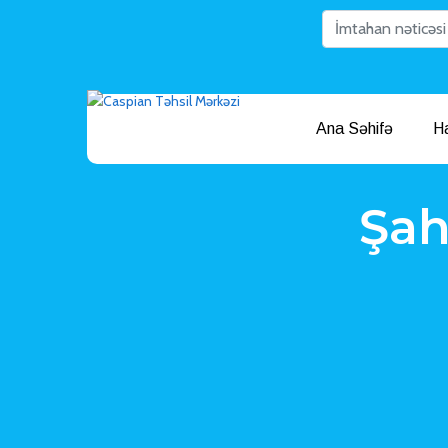
Ana Səhifə
H
Şah