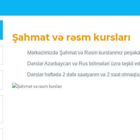
Şahmat və rəsm kursları
Mərkəzimizdə Şahmat və Rəsm kurslarımız peşəkar m
Dərslər Azərbaycan və Rus bölmələri üzrə təşkil edi
Dərslər həftədə 2 dəfə saatyarım və 2 saat olmaqla, 