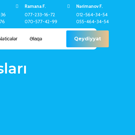
Ramana F.
Nərimanov F.
-36
077-233-16-72
012-564-34-54
-76
070-577-42-99
055-464-34-54
Qeydiyyat
Nəticələr
Əlaqə
ları