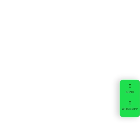
ZƏNG
Xidmətlərimiz
WHATSAPP
Məktəbəqədər təhsil
İbtidai sinif hazırlığı