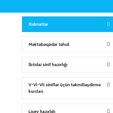
Xidmətlər
Məktəbəqədər təhsil
İbtidai sinif hazırlığı
V-VI-VII siniflər üçün təkmilləşdirmə
kursları
Lisey hazırlığı