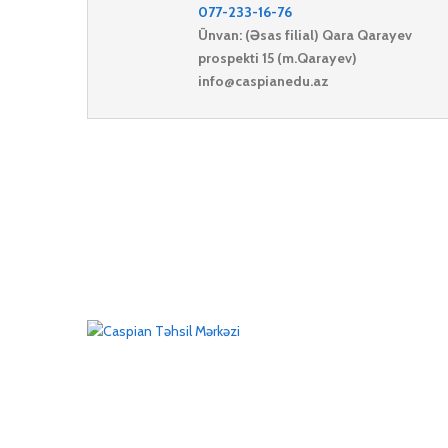
077-233-16-76
Ünvan: (Əsas filial)
Qara Qarayev
prospekti 15 (m.Qarayev)
info@caspianedu.az
Sabit telefon :
012-323-94-38
012-323-67-29