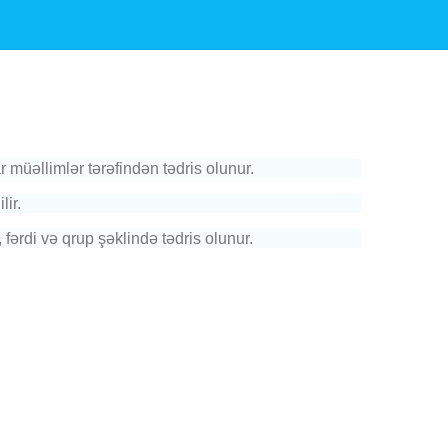
üəllimlər tərəfindən tədris olunur.
lir.
fərdi və qrup şəklində tədris olunur.