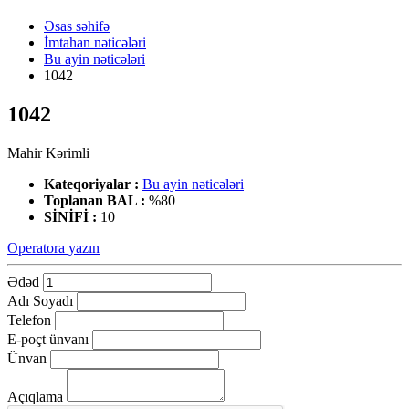
Əsas səhifə
İmtahan nəticələri
Bu ayin nəticələri
1042
1042
Mahir Kərimli
Kateqoriyalar :
Bu ayin nəticələri
Toplanan BAL :
%80
SİNİFİ :
10
Operatora yazın
Ədəd
Adı Soyadı
Telefon
E-poçt ünvanı
Ünvan
Açıqlama