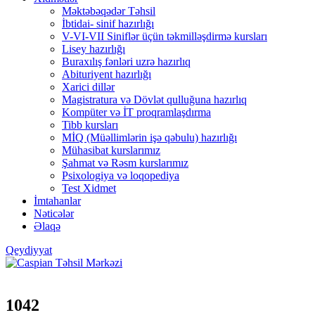
Məktəbəqədər Təhsil
İbtidai- sinif hazırlığı
V-VI-VII Siniflər üçün təkmilləşdirmə kursları
Lisey hazırlığı
Buraxılış fənləri uzrə hazırlıq
Abituriyent hazırlığı
Xarici dillər
Magistratura və Dövlət qulluğuna hazırlıq
Kompüter və İT proqramlaşdırma
Tibb kursları
MİQ (Müəllimlərin işə qəbulu) hazırlığı
Mühasibat kurslarımız
Şahmat və Rəsm kurslarımız
Psixologiya və loqopediya
Test Xidmet
İmtahanlar
Nəticələr
Əlaqə
Qeydiyyat
1042