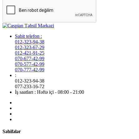
Sabit telefon :
012-323-94-38
012-323-67-29
012-421-91-25
070-677-42-99
070-577-42-99
070-777-42-99
:
012-323-94-38
077-233-16-72
İş saatları :
Həftə içi - 08:00 - 21:00
Səhifələr