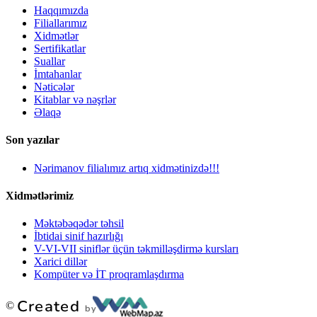
Haqqımızda
Filiallarımız
Xidmətlər
Sertifikatlar
Suallar
İmtahanlar
Nəticələr
Kitablar və nəşrlər
Əlaqə
Son yazılar
Nərimanov filialımız artıq xidmətinizdə!!!
Xidmətlərimiz
Məktəbəqədər təhsil
İbtidai sinif hazırlığı
V-VI-VII siniflər üçün təkmilləşdirmə kursları
Xarici dillər
Kompüter və İT proqramlaşdırma
©