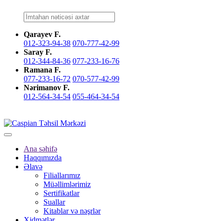
Qarayev F.
012-323-94-38
070-777-42-99
Saray F.
012-344-84-36
077-233-16-76
Ramana F.
077-233-16-72
070-577-42-99
Nərimanov F.
012-564-34-54
055-464-34-54
Ana səhifə
Haqqımızda
Əlavə
Filiallarımız
Müəllimlərimiz
Sertifikatlar
Suallar
Kitablar və nəşrlər
Xidmətlər