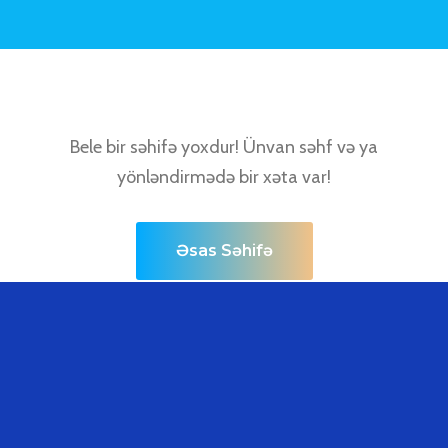
Bele bir səhifə yoxdur! Ünvan səhf və ya
yönləndirmədə bir xəta var!
Əsas Səhifə