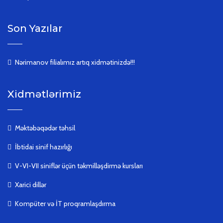
Son Yazılar
Nərimanov filialımız artıq xidmətinizdə!!!
Xidmətlərimiz
Məktəbəqədər təhsil
İbtidai sinif hazırlığı
V-VI-VII siniflər üçün təkmilləşdirmə kursları
Xarici dillər
Kompüter və İT proqramlaşdırma